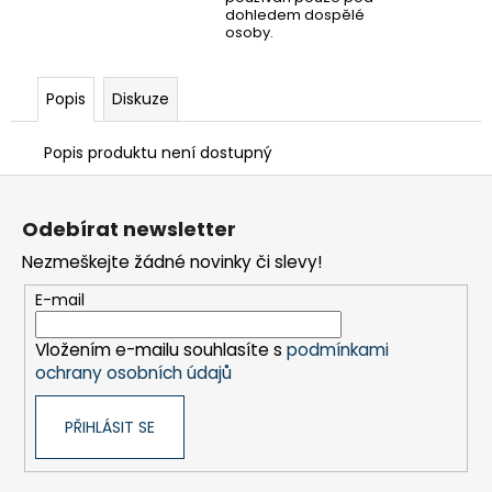
dohledem dospělé
osoby.
Popis
Diskuze
Popis produktu není dostupný
Z
á
Odebírat newsletter
p
Nezmeškejte žádné novinky či slevy!
a
t
E-mail
í
Vložením e-mailu souhlasíte s
podmínkami
ochrany osobních údajů
PŘIHLÁSIT SE