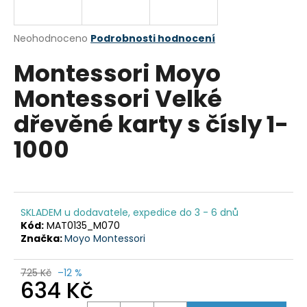
a
j
Průměrné
Neohodnoceno
Podrobnosti hodnocení
í
hodnocení
Montessori Moyo
produktu
t
je
?
Montessori Velké
0,0
z
dřevěné karty s čísly 1-
5
hvězdiček.
1000
HLEDAT
SKLADEM u dodavatele, expedice do 3 - 6 dnů
D
Kód:
MAT0135_M070
o
Značka:
Moyo Montessori
p
o
725 Kč
–12 %
r
634 Kč
u
Měrná