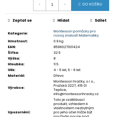
č
DO KOŠÍKU
cena:
u
j
e
Zeptat se
Hlídat
Sdílet
m
e
Montessori pomůcky pro
Kategorie
:
rozvoj znalostí Matematiky
Hmotnost
:
0.9 kg
MONTESSORI
EAN
:
8596027001424
DRŽÁK
Šířka
:
32.5
NA
TŘI
Výška
:
8
TUŽKY
Hloubka
:
11.5
72
Věk
:
4 - 5 let, 5 - 6 let
Kč
Materiál
:
Dřevo
Montessori hračky, s.r.o.,
Pražská 3227, 415 01
Výrobce
:
Teplice,
info@montessorihracky.cz
Toto je vzdělávací
produkt, vzhledem k
vlastnostem nezbytným
Upozornění
:
pro jeho účel může být
používán pouze pod