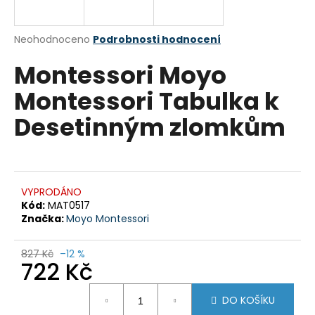
a
j
Průměrné
Neohodnoceno
Podrobnosti hodnocení
í
hodnocení
Montessori Moyo
produktu
t
je
?
Montessori Tabulka k
0,0
z
Desetinným zlomkům
5
hvězdiček.
HLEDAT
VYPRODÁNO
Kód:
MAT0517
Značka:
Moyo Montessori
D
o
p
827 Kč
–12 %
722 Kč
o
r
Měrná
u
DO KOŠÍKU
cena: