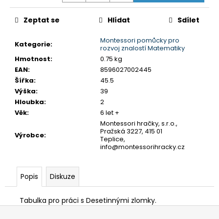
č
u
Zeptat se
Hlídat
Sdílet
j
e
Montessori pomůcky pro
m
Kategorie
:
rozvoj znalostí Matematiky
e
Hmotnost
:
0.75 kg
EAN
:
8596027002445
Šířka
:
45.5
MONTESSORI
Výška
:
39
MOYO
MONTESSORI
Hloubka
:
2
NÁHRADNÍ
Věk
:
6 let +
ÚCHYTY
Montessori hračky, s.r.o.,
K
Pražská 3227, 415 01
PUZZLE
Výrobce
:
Teplice,
5,90
info@montessorihracky.cz
Kč
Popis
Diskuze
Tabulka pro práci s Desetinnými zlomky.
Z