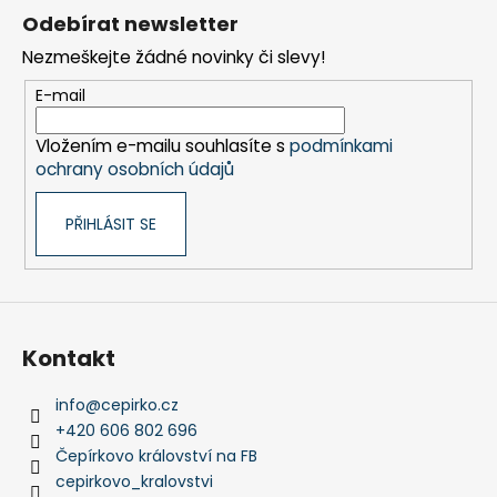
á
Odebírat newsletter
p
Nezmeškejte žádné novinky či slevy!
a
t
E-mail
í
Vložením e-mailu souhlasíte s
podmínkami
ochrany osobních údajů
PŘIHLÁSIT SE
Kontakt
info
@
cepirko.cz
+420 606 802 696
Čepírkovo království na FB
cepirkovo_kralovstvi