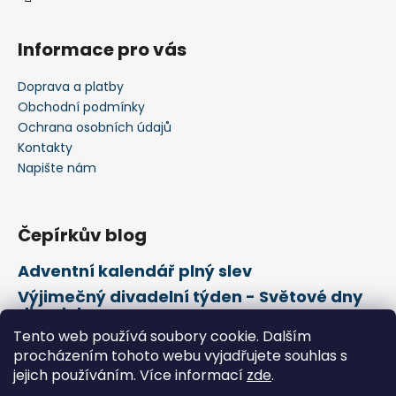
Informace pro vás
Doprava a platby
Obchodní podmínky
Ochrana osobních údajů
Kontakty
Napište nám
Čepírkův blog
Adventní kalendář plný slev
Výjimečný divadelní týden - Světové dny
divadel
Tento web používá soubory cookie. Dalším
21. února Mezinárodní den mateřského
jazyka
procházením tohoto webu vyjadřujete souhlas s
jejich používáním. Více informací
zde
.