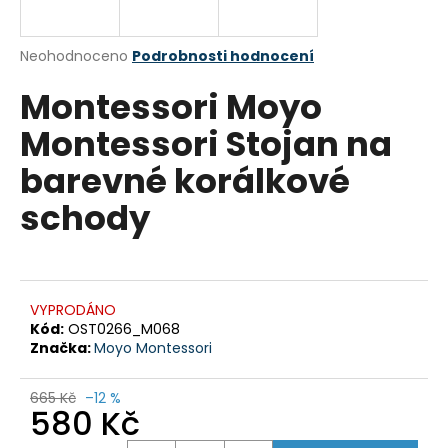
a
j
Průměrné
Neohodnoceno
Podrobnosti hodnocení
í
hodnocení
Montessori Moyo
produktu
t
je
?
Montessori Stojan na
0,0
z
barevné korálkové
5
hvězdiček.
schody
HLEDAT
VYPRODÁNO
D
Kód:
OST0266_M068
o
Značka:
Moyo Montessori
p
o
665 Kč
–12 %
r
580 Kč
u
Měrná