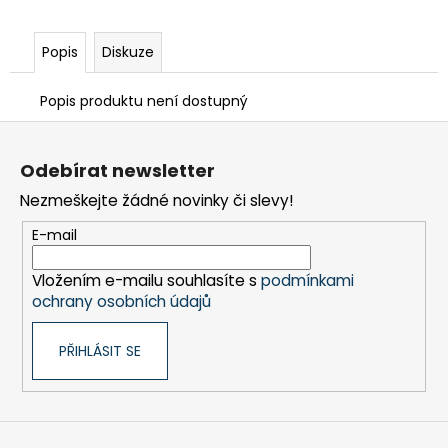
Popis
Diskuze
Popis produktu není dostupný
Z
á
Odebírat newsletter
p
Nezmeškejte žádné novinky či slevy!
a
t
E-mail
í
Vložením e-mailu souhlasíte s
podmínkami
ochrany osobních údajů
PŘIHLÁSIT SE