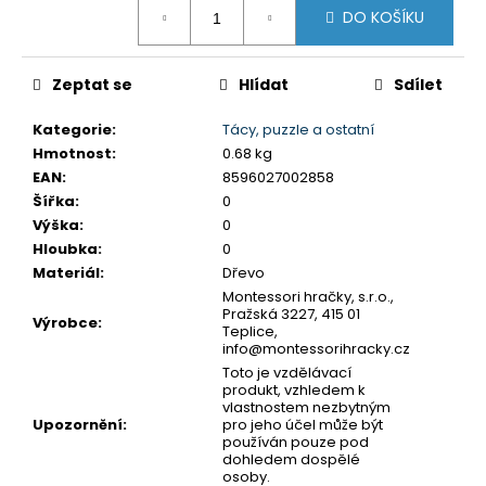
č
DO KOŠÍKU
cena:
u
j
e
Zeptat se
Hlídat
Sdílet
m
e
Kategorie
:
Tácy, puzzle a ostatní
Hmotnost
:
0.68 kg
EAN
:
8596027002858
MONTESSORI
Šířka
:
0
MOYO
MONTESSORI
Výška
:
0
NÁHRADNÍ
Hloubka
:
0
ÚCHYTY
Materiál
:
Dřevo
K
PUZZLE
Montessori hračky, s.r.o.,
Pražská 3227, 415 01
Výrobce
:
5,90
Teplice,
Kč
info@montessorihracky.cz
Toto je vzdělávací
produkt, vzhledem k
vlastnostem nezbytným
Upozornění
:
pro jeho účel může být
používán pouze pod
dohledem dospělé
osoby.