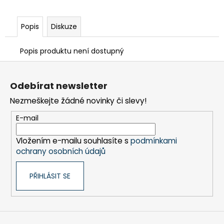
Popis
Diskuze
Popis produktu není dostupný
Z
á
Odebírat newsletter
p
Nezmeškejte žádné novinky či slevy!
a
t
E-mail
í
Vložením e-mailu souhlasíte s
podmínkami
ochrany osobních údajů
PŘIHLÁSIT SE