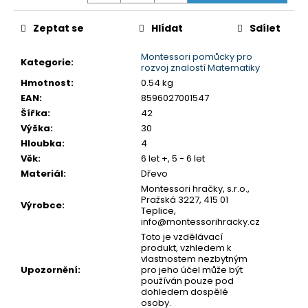
č
u
Zeptat se
Hlídat
Sdílet
j
e
Montessori pomůcky pro
m
Kategorie
:
rozvoj znalostí Matematiky
e
Hmotnost
:
0.54 kg
EAN
:
8596027001547
Šířka
:
42
MONTESSORI
Výška
:
30
DRŽÁK
NA
Hloubka
:
4
TŘI
Věk
:
6 let +, 5 - 6 let
TUŽKY
Materiál
:
Dřevo
72
Montessori hračky, s.r.o.,
Kč
Pražská 3227, 415 01
Výrobce
:
Teplice,
info@montessorihracky.cz
Toto je vzdělávací
produkt, vzhledem k
vlastnostem nezbytným
Upozornění
:
pro jeho účel může být
používán pouze pod
dohledem dospělé
osoby.