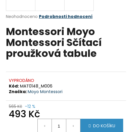
a
j
Průměrné
Neohodnoceno
Podrobnosti hodnocení
í
hodnocení
Montessori Moyo
produktu
t
je
?
Montessori Sčítací
0,0
z
proužková tabule
5
hvězdiček.
HLEDAT
VYPRODÁNO
Kód:
MAT0148_M006
Značka:
Moyo Montessori
D
o
p
565 Kč
–12 %
493 Kč
o
r
Měrná
u
DO KOŠÍKU
cena: