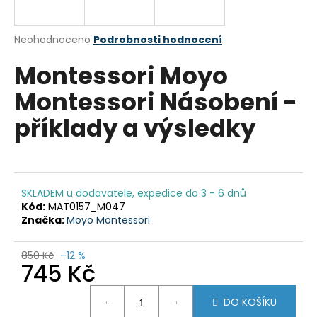
a
j
Průměrné
Neohodnoceno
Podrobnosti hodnocení
í
hodnocení
Montessori Moyo
produktu
t
je
?
Montessori Násobení -
0,0
z
příklady a výsledky
5
hvězdiček.
HLEDAT
SKLADEM u dodavatele, expedice do 3 - 6 dnů
Kód:
MAT0157_M047
Značka:
Moyo Montessori
D
o
p
850 Kč
–12 %
745 Kč
o
r
Měrná
u
DO KOŠÍKU
cena: