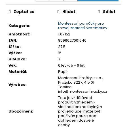
č
u
Zeptat se
Hlídat
Sdílet
j
e
Montessori pomůcky pro
m
Kategorie
:
rozvoj znalostí Matematiky
e
Hmotnost
:
1.07 kg
EAN
:
8596027001646
Šířka
:
27.5
MONTESSORI
Výška
:
15
DRŽÁK
NA
Hloubka
:
7
TŘI
Věk
:
6 let +, 5 - 6 let
TUŽKY
Materiál
:
Papír
72
Montessori hračky, s.r.o.,
Kč
Pražská 3227, 415 01
Výrobce
:
Teplice,
info@montessorihracky.cz
Toto je vzdělávací
produkt, vzhledem k
vlastnostem nezbytným
Upozornění
:
pro jeho účel může být
používán pouze pod
dohledem dospělé
osoby.