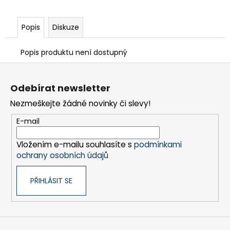
Popis
Diskuze
Popis produktu není dostupný
Z
á
Odebírat newsletter
p
Nezmeškejte žádné novinky či slevy!
a
t
E-mail
í
Vložením e-mailu souhlasíte s
podmínkami
ochrany osobních údajů
PŘIHLÁSIT SE