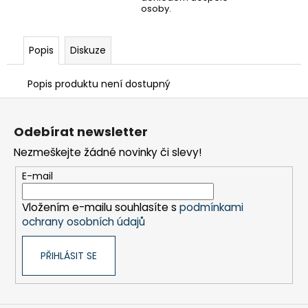
osoby.
Popis
Diskuze
Popis produktu není dostupný
Z
á
Odebírat newsletter
p
Nezmeškejte žádné novinky či slevy!
a
t
E-mail
í
Vložením e-mailu souhlasíte s
podmínkami
ochrany osobních údajů
PŘIHLÁSIT SE