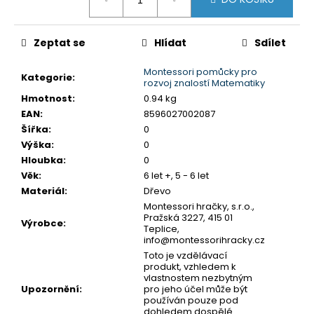
č
cena:
u
j
Zeptat se
Hlídat
Sdílet
e
m
Montessori pomůcky pro
e
Kategorie
:
rozvoj znalostí Matematiky
Hmotnost
:
0.94 kg
EAN
:
8596027002087
ALBI
Šířka
:
0
HŘEJIVÝ
TULEŇ
Výška
:
0
Hloubka
:
0
563
Kč
Věk
:
6 let +, 5 - 6 let
Materiál
:
Dřevo
Montessori hračky, s.r.o.,
Pražská 3227, 415 01
Výrobce
:
Teplice,
info@montessorihracky.cz
Toto je vzdělávací
produkt, vzhledem k
vlastnostem nezbytným
Upozornění
:
pro jeho účel může být
používán pouze pod
dohledem dospělé