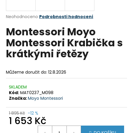
a
j
Průměrné
Neohodnoceno
Podrobnosti hodnocení
í
hodnocení
Montessori Moyo
produktu
t
je
?
Montessori Krabička s
0,0
z
krátkými řetězy
5
hvězdiček.
HLEDAT
Můžeme doručit do:
12.8.2026
SKLADEM
Kód:
MAT0237_M098
D
Značka:
Moyo Montessori
o
p
1 895 Kč
–12 %
o
1 653 Kč
r
u
Měrná
DO KOŠÍKU