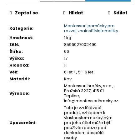
č
u
Zeptat se
Hlídat
Sdílet
j
e
Montessori pomůcky pro
m
Kategorie
:
rozvoj znalostí Matematiky
e
Hmotnost
:
1 kg
EAN
:
8596027002490
Šířka
:
66
MONTESSORI
Výška
:
17
MOYO
MONTESSORI
Hloubka
:
11
NÁHRADNÍ
Věk
:
6 let +, 5 - 6 let
ÚCHYTY
Materiál
:
Kov
K
PUZZLE
Montessori hračky, s.r.o.,
Pražská 3227, 415 01
Výrobce
:
5,90
Teplice,
Kč
info@montessorihracky.cz
Toto je vzdělávací
produkt, vzhledem k
vlastnostem nezbytným
Upozornění
:
pro jeho účel může být
používán pouze pod
dohledem dospělé
osoby.