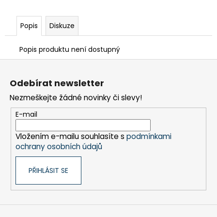
Popis
Diskuze
Popis produktu není dostupný
Z
á
Odebírat newsletter
p
Nezmeškejte žádné novinky či slevy!
a
t
E-mail
í
Vložením e-mailu souhlasíte s
podmínkami
ochrany osobních údajů
PŘIHLÁSIT SE