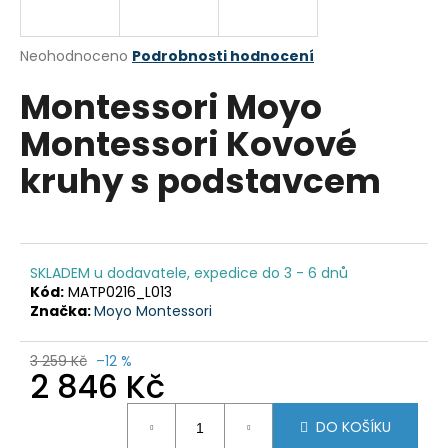
a
j
Průměrné
Neohodnoceno
Podrobnosti hodnocení
í
hodnocení
Montessori Moyo
produktu
t
je
?
Montessori Kovové
0,0
z
kruhy s podstavcem
5
hvězdiček.
HLEDAT
SKLADEM u dodavatele, expedice do 3 - 6 dnů
Kód:
MATP0216_L013
Značka:
Moyo Montessori
D
o
p
3 259 Kč
–12 %
2 846 Kč
o
r
Měrná
u
DO KOŠÍKU
cena: