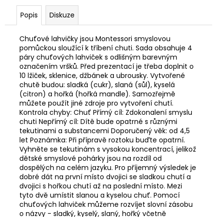
Popis
Diskuze
Chuťové lahvičky jsou Montessori smyslovou
pomůckou sloužící k tříbení chuti. Sada obsahuje 4
páry chuťových lahviček s odlišným barevným
označením vršků. Před prezentací je třeba doplnit o
10 lžiček, sklenice, džbánek a ubrousky. Vytvořené
chutě budou: sladká (cukr), slaná (sůl), kyselá
(citron) a hořká (hořká mandle). Samozřejmě
můžete použít jiné zdroje pro vytvoření chutí.
Kontrola chyby: Chuť Přímý cíl: Zdokonalení smyslu
chuti Nepřímý cíl: Dítě bude opatrné s různými
tekutinami a substancemi Doporučený věk: od 4,5
let Poznámka: Při přípravě roztoku buďte opatrní.
Vyhněte se tekutinám s vysokou koncentrací, jelikož
dětské smyslové pohárky jsou na rozdíl od
dospělých na celém jazyku. Pro příjemný výsledek je
dobré dát na první místo dvojici se sladkou chutí a
dvojici s hořkou chutí až na poslední místo. Mezi
tyto dvě umístit slanou a kyselou chuť. Pomocí
chuťových lahviček můžeme rozvíjet slovní zásobu
o názvy - sladký, kyselý, slaný, hořký včetně