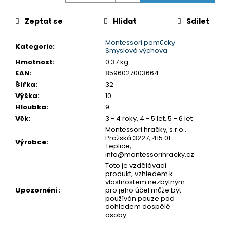
č
u
Zeptat se
Hlídat
Sdílet
j
e
Montessori pomůcky
m
Kategorie
:
Smyslová výchova
e
Hmotnost
:
0.37 kg
EAN
:
8596027003664
Šířka
:
32
MONTESSORI
Výška
:
10
MOYO
MONTESSORI
Hloubka
:
9
NÁHRADNÍ
Věk
:
3 - 4 roky, 4 - 5 let, 5 - 6 let
ÚCHYTY
Montessori hračky, s.r.o.,
K
Pražská 3227, 415 01
PUZZLE
Výrobce
:
Teplice,
5,90
info@montessorihracky.cz
Kč
Toto je vzdělávací
produkt, vzhledem k
vlastnostem nezbytným
Upozornění
:
pro jeho účel může být
používán pouze pod
dohledem dospělé
osoby.