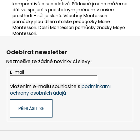
komparativů a superlativů. Přídavné jméno můžeme
dát ve spojení s podstatným jménem v našem
prostředí – sůl je slaná. Všechny Montessori
pomůcky jsou dílem italské pedagožky Marie
Montessori. Další Montessori pomůcky značky Moyo
Montessori.
Z
á
Odebírat newsletter
p
Nezmeškejte žádné novinky či slevy!
a
t
E-mail
í
Vložením e-mailu souhlasíte s
podmínkami
ochrany osobních údajů
PŘIHLÁSIT SE