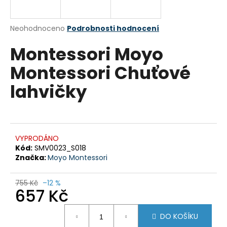
a
j
Průměrné
Neohodnoceno
Podrobnosti hodnocení
í
hodnocení
Montessori Moyo
produktu
t
je
?
Montessori Chuťové
0,0
z
lahvičky
5
hvězdiček.
HLEDAT
VYPRODÁNO
Kód:
SMV0023_S018
Značka:
Moyo Montessori
D
o
p
755 Kč
–12 %
657 Kč
o
r
Měrná
u
DO KOŠÍKU
cena: