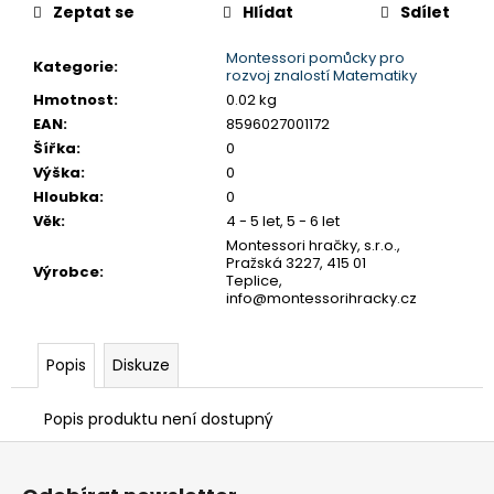
č
cena:
Zeptat se
Hlídat
Sdílet
u
j
Montessori pomůcky pro
Kategorie
:
e
rozvoj znalostí Matematiky
m
Hmotnost
:
0.02 kg
e
EAN
:
8596027001172
Šířka
:
0
Výška
:
0
ALBI
Hloubka
:
0
HŘEJIVÝ
Věk
:
4 - 5 let, 5 - 6 let
TULEŇ
Montessori hračky, s.r.o.,
563
Pražská 3227, 415 01
Výrobce
:
Kč
Teplice,
info@montessorihracky.cz
Popis
Diskuze
Popis produktu není dostupný
Z
á