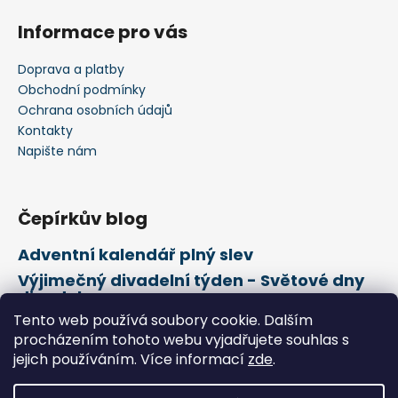
Informace pro vás
Doprava a platby
Obchodní podmínky
Ochrana osobních údajů
Kontakty
Napište nám
Čepírkův blog
Adventní kalendář plný slev
Výjimečný divadelní týden - Světové dny
divadel
Tento web používá soubory cookie. Dalším
21. února Mezinárodní den mateřského
jazyka
procházením tohoto webu vyjadřujete souhlas s
jejich používáním. Více informací
zde
.
Vytvořil Shoptet