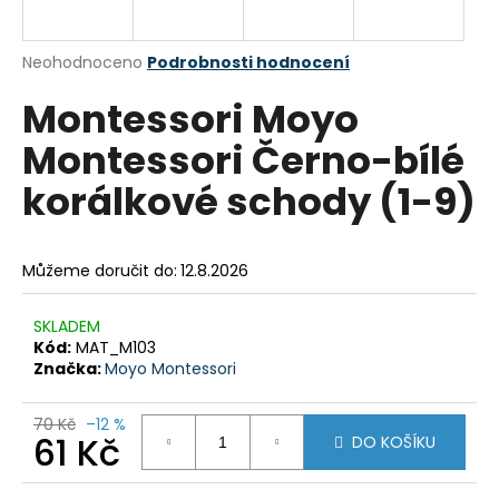
a
j
Průměrné
Neohodnoceno
Podrobnosti hodnocení
í
hodnocení
Montessori Moyo
produktu
t
je
?
Montessori Černo-bílé
0,0
z
korálkové schody (1-9)
5
hvězdiček.
HLEDAT
Můžeme doručit do:
12.8.2026
SKLADEM
Kód:
MAT_M103
D
Značka:
Moyo Montessori
o
p
70 Kč
–12 %
o
61 Kč
DO KOŠÍKU
r
u
Měrná