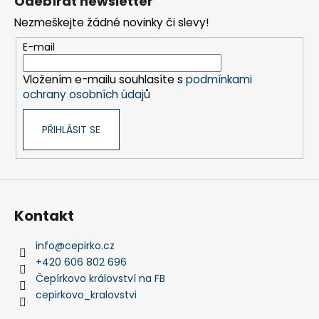
Odebírat newsletter
p
Nezmeškejte žádné novinky či slevy!
a
t
E-mail
í
Vložením e-mailu souhlasíte s
podmínkami
ochrany osobních údajů
PŘIHLÁSIT SE
Kontakt
info
@
cepirko.cz
+420 606 802 696
Čepírkovo království na FB
cepirkovo_kralovstvi