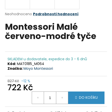
a
j
Průměrné
Neohodnoceno
Podrobnosti hodnocení
í
hodnocení
Montessori Malé
produktu
t
je
?
červeno-modré tyče
0,0
z
5
hvězdiček.
HLEDAT
SKLADEM u dodavatele, expedice do 3 - 6 dnů
Kód:
MAT0185_M064
Značka:
Moyo Montessori
D
827 Kč
–12 %
722 Kč
o
p
Měrná
o
DO KOŠÍKU
cena:
r
u