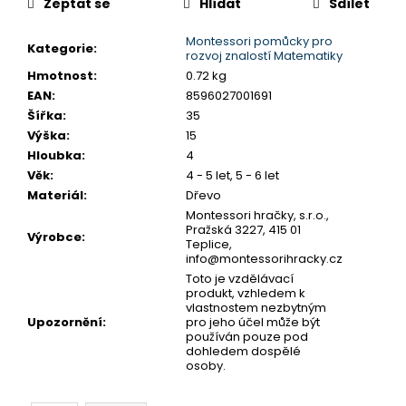
č
Zeptat se
Hlídat
Sdílet
u
j
Montessori pomůcky pro
Kategorie
:
rozvoj znalostí Matematiky
e
Hmotnost
:
0.72 kg
m
EAN
:
8596027001691
e
Šířka
:
35
Výška
:
15
MONTESSORI
Hloubka
:
4
MOYO
Věk
:
4 - 5 let, 5 - 6 let
MONTESSORI
Materiál
:
Dřevo
NÁHRADNÍ
Montessori hračky, s.r.o.,
ÚCHYTY
Pražská 3227, 415 01
K
Výrobce
:
Teplice,
PUZZLE
info@montessorihracky.cz
5,90
Toto je vzdělávací
Kč
produkt, vzhledem k
vlastnostem nezbytným
Upozornění
:
pro jeho účel může být
používán pouze pod
dohledem dospělé
osoby.