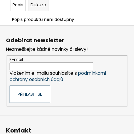
Popis
Diskuze
Popis produktu není dostupný
Z
á
Odebírat newsletter
p
Nezmeškejte žádné novinky či slevy!
a
t
E-mail
í
Vložením e-mailu souhlasíte s
podmínkami
ochrany osobních údajů
PŘIHLÁSIT SE
Kontakt