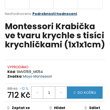
a
j
Průměrné
Neohodnoceno
Podrobnosti hodnocení
í
hodnocení
Montessori Krabička
produktu
t
je
?
ve tvaru krychle s tisíci
0,0
z
krychličkami (1x1x1cm)
5
hvězdiček.
HLEDAT
VYPRODÁNO
Kód:
SMV0159_M054
Značka:
Moyo Montessori
D
o
p
815 Kč
–12 %
712 Kč
DO KOŠÍKU
o
r
Měrná
u
cena:
Zeptat se
Hlídat
Sdílet