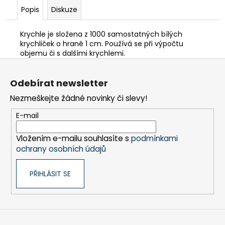
Popis
Diskuze
Krychle je složena z 1000 samostatných bílých
krychliček o hraně 1 cm. Používá se při výpočtu
objemu či s dalšími krychlemi.
Z
á
Odebírat newsletter
p
Nezmeškejte žádné novinky či slevy!
a
t
E-mail
í
Vložením e-mailu souhlasíte s
podmínkami
ochrany osobních údajů
PŘIHLÁSIT SE