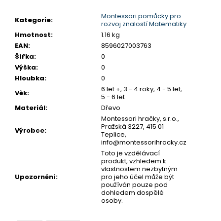
č
u
Montessori pomůcky pro
Kategorie
:
j
rozvoj znalostí Matematiky
e
Hmotnost
:
1.16 kg
m
EAN
:
8596027003763
e
Šířka
:
0
Výška
:
0
Hloubka
:
0
SENTOSPHERE
6 let +, 3 - 4 roky, 4 - 5 let,
VYROB
Věk
:
5 - 6 let
SI
Materiál
:
Dřevo
SÁM
-
Montessori hračky, s.r.o.,
KOUPELOVÉ
Pražská 3227, 415 01
Výrobce
:
BOMBY
Teplice,
info@montessorihracky.cz
970
Toto je vzdělávací
Kč
produkt, vzhledem k
vlastnostem nezbytným
Upozornění
:
pro jeho účel může být
používán pouze pod
dohledem dospělé
osoby.