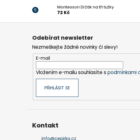
Montessori Držák na tři tužky
72 Kč
Z
á
Odebírat newsletter
p
Nezmeškejte žádné novinky či slevy!
a
t
E-mail
í
Vložením e-mailu souhlasíte s
podmínkami o
PŘIHLÁSIT SE
Kontakt
info
@
cepirko.cz