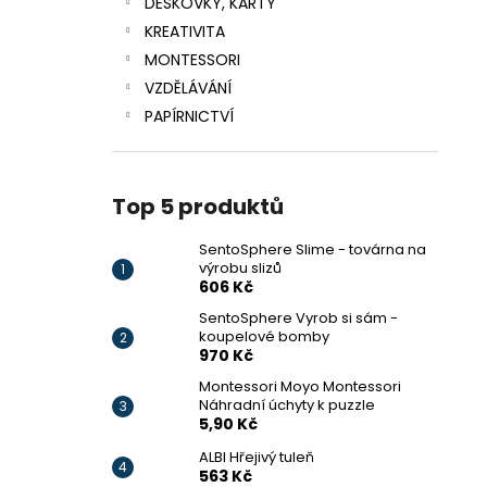
DESKOVKY, KARTY
KREATIVITA
MONTESSORI
VZDĚLÁVÁNÍ
PAPÍRNICTVÍ
Top 5 produktů
SentoSphere Slime - továrna na
výrobu slizů
606 Kč
SentoSphere Vyrob si sám -
koupelové bomby
970 Kč
Montessori Moyo Montessori
Náhradní úchyty k puzzle
5,90 Kč
ALBI Hřejivý tuleň
563 Kč