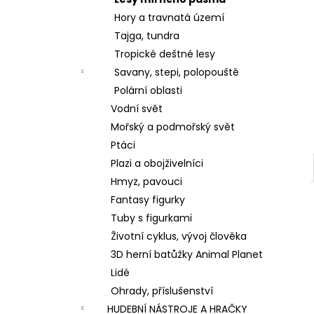
VÝROBU SLIZŮ
l
Hory a travnatá území
606 Kč
Tajga, tundra
Tropické deštné lesy
Savany, stepi, polopouště
Polární oblasti
Vodní svět
Mořský a podmořský svět
Ptáci
Plazi a obojživelníci
Hmyz, pavouci
Fantasy figurky
Tuby s figurkami
Životní cyklus, vývoj člověka
3D herní batůžky Animal Planet
Lidé
Ohrady, příslušenství
HUDEBNÍ NÁSTROJE A HRAČKY