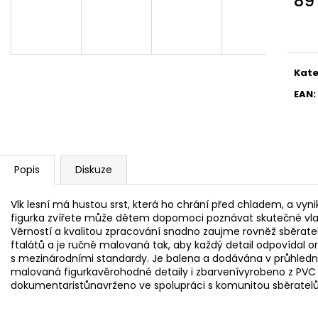
89
KOUPELOVÉ BOMBY
NÁHRADNÍ ÚCHYT
Měr
970 Kč
5,90 Kč
cena
Kate
EAN
:
Popis
Diskuze
Vlk lesní má hustou srst, která ho chrání před chladem, a vy
figurka zvířete může dětem dopomoci poznávat skutečné vlastn
Věrností a kvalitou zpracování snadno zaujme rovněž sběratele
ftalátů a je ručně malovaná tak, aby každý detail odpovídal o
s mezinárodními standardy. Je balena a dodávána v průhledné
malovaná figurkavěrohodné detaily i zbarvenívyrobeno z PVC
dokumentaristůnavrženo ve spolupráci s komunitou sběratelůs