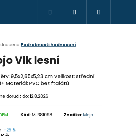
Hledat
Přihlášení
Nákupní
KREATIVITA
MONTESSORI
VZDĚLÁVÁ
košík
rné
odnoceno
Podrobnosti hodnocení
cení
jo Vlk lesní
ktu
ry: 9,5x2,85x5,23 cm Velikost: střední
3+ Materiál: PVC bez ftalátů
ček.
e doručit do:
12.8.2026
ADEM
Kód:
MJ381098
Značka:
Mojo
č
–25 %
OYO MONTESSORI