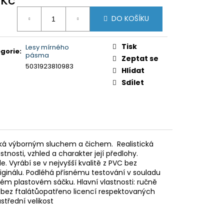
 Kč
Y K PUZZLE
ná
DO KOŠÍKU
:
Tisk
Lesy mírného
gorie
:
pásma
Zeptat se
5031923810983
Hlídat
Sdílet
niká výborným sluchem a čichem. Realistická
osti, vzhled a charakter její předlohy.
. Vyrábí se v nejvyšší kvalitě z PVC bez
riginálu. Podléhá přísnému testování v souladu
m plastovém sáčku. Hlavní vlastnosti: ručně
 bez ftalátůopatřeno licencí respektovaných
třední velikost