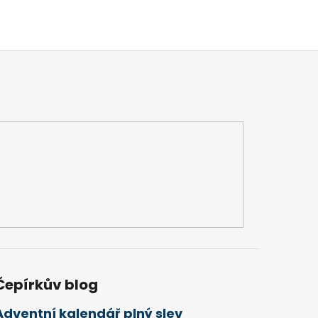
Čepírkův blog
Adventní kalendář plný slev