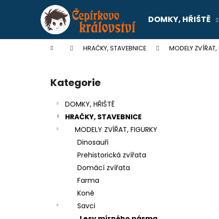
K
Přejít
na
o
DOMKY, HŘIŠTĚ
obsah
Zpět
Zpět
š
do
do
í
Domů
HRAČKY, STAVEBNICE
MODELY ZVÍŘAT,
k
obchodu
obchodu
P
o
Kategorie
Přeskočit
s
kategorie
t
DOMKY, HŘIŠTĚ
r
HRAČKY, STAVEBNICE
a
MODELY ZVÍŘAT, FIGURKY
n
Dinosauři
n
Prehistorická zvířata
í
Domácí zvířata
p
Farma
a
Koně
n
Savci
SENTOSPHERE SLIME - TOVÁRNA NA
e
Lesy mírného pásma