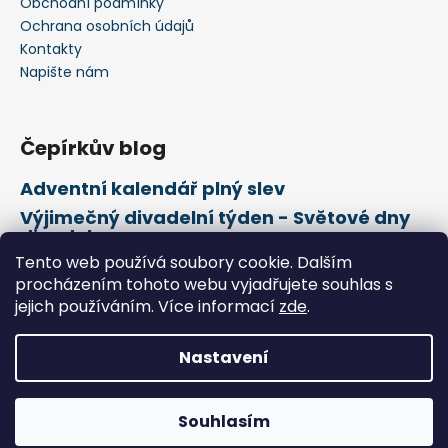
Obchodní podmínky
Ochrana osobních údajů
Kontakty
Napište nám
Čepírkův blog
Adventní kalendář plný slev
Výjimečný divadelní týden - Světové dny
divadel
Tento web používá soubory cookie. Dalším
21. února Mezinárodní den mateřského
jazyka
procházením tohoto webu vyjadřujete souhlas s
jejich používáním. Více informací
zde
.
Vytvořil Shoptet
Nastavení
Copyright 2026
Čepírkovo království
. Všechna práva
vyhrazena.
Souhlasím