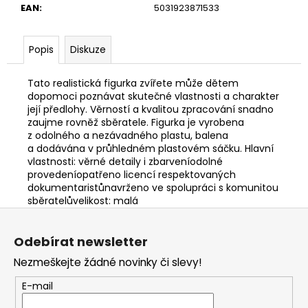
č
EAN
:
5031923871533
u
j
e
Popis
Diskuze
m
e
Tato realistická figurka zvířete může dětem
dopomoci poznávat skutečné vlastnosti a charakter
její předlohy. Věrností a kvalitou zpracování snadno
SENTOSPHERE
zaujme rovněž sběratele. Figurka je vyrobena
VYROB
z odolného a nezávadného plastu, balena
SI
a dodávána v průhledném plastovém sáčku. Hlavní
SÁM
vlastnosti: věrné detaily i zbarveníodolné
-
provedeníopatřeno licencí respektovaných
KOUPELOVÉ
BOMBY
dokumentaristůnavrženo ve spolupráci s komunitou
sběratelůvelikost: malá
970
Z
Kč
á
Odebírat newsletter
p
Nezmeškejte žádné novinky či slevy!
a
t
E-mail
í