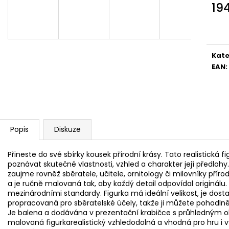
KOUPELOVÉ BOMBY
NÁHRADNÍ ÚCHYT
19
970 Kč
5,90 Kč
Měr
cena
Kate
EAN
:
Popis
Diskuze
Přineste do své sbírky kousek přírodní krásy. Tato realistick
poznávat skutečné vlastnosti, vzhled a charakter její předlohy
zaujme rovněž sběratele, učitele, ornitology či milovníky přírod
a je ručně malovaná tak, aby každý detail odpovídal originálu
mezinárodními standardy. Figurka má ideální velikost, je dos
propracovaná pro sběratelské účely, takže ji můžete pohodlně
Je balena a dodávána v prezentační krabičce s průhledným ok
malovaná figurkarealistický vzhledodolná a vhodná pro hru i v