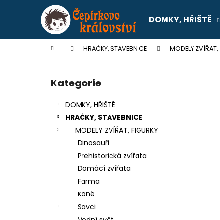
K
Přejít
na
o
DOMKY, HŘIŠTĚ
obsah
Zpět
Zpět
š
do
do
í
Domů
HRAČKY, STAVEBNICE
MODELY ZVÍŘAT,
k
obchodu
obchodu
P
o
Kategorie
Přeskočit
s
kategorie
t
DOMKY, HŘIŠTĚ
r
HRAČKY, STAVEBNICE
a
MODELY ZVÍŘAT, FIGURKY
n
Dinosauři
n
Prehistorická zvířata
í
Domácí zvířata
p
Farma
a
Koně
n
Savci
SENTOSPHERE SLIME - TOVÁRNA NA
e
Vodní svět