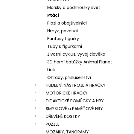
VÝROBU SLIZŮ
l
Mořský a podmořský svět
606 Kč
Ptáci
Plazi a obojživelníci
Hmyz, pavouci
Fantasy figurky
Tuby s figurkami
Životní cyklus, vývoj člověka
3D herní batůžky Animal Planet
Lidé
Ohrady, příslušenství
HUDEBNÍ NÁSTROJE A HRAČKY
MOTORICKÉ HRAČKY
DIDAKTICKÉ POMŮCKY A HRY
SMYSLOVÉ a PAMĚŤOVÉ HRY
DŘEVĚNÉ KOSTKY
PUZZLE
MOZAIKY, TANGRAMY