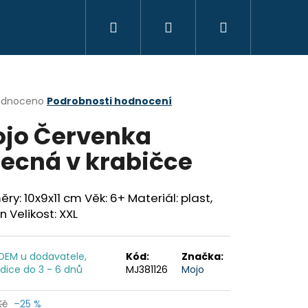
Hledat
Přihlášení
Nákupní
KREATIVITA
MONTESSORI
VZDĚLÁVÁ
košík
rné
odnoceno
Podrobnosti hodnocení
cení
jo Červenka
ktu
ecná v krabičce
ček.
ry: 10x9x11 cm Věk: 6+ Materiál: plast,
n Velikost: XXL
DEM u dodavatele,
Kód:
Značka:
dice do 3 - 6 dnů
MJ381126
Mojo
OYO MONTESSORI
Kč
–25 %