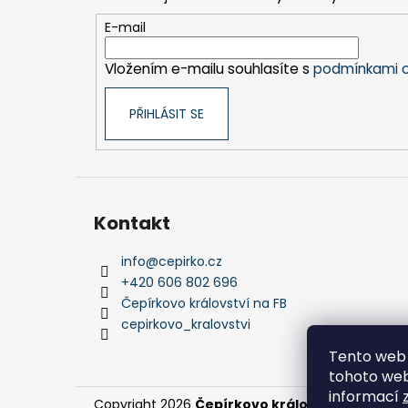
a
t
E-mail
í
Vložením e-mailu souhlasíte s
podmínkami o
PŘIHLÁSIT SE
Kontakt
info
@
cepirko.cz
+420 606 802 696
Čepírkovo království na FB
cepirkovo_kralovstvi
Tento web 
tohoto webu
informací
Copyright 2026
Čepírkovo království
. Všechna