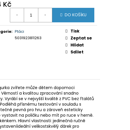
Y K PUZZLE
4 Kč
ná
DO KOŠÍKU
:
Tisk
gorie
:
Ptáci
5031923811263
Zeptat se
Hlídat
Sdílet
á figurka zvířete může dětem dopomoci
. Věrností a kvalitou zpracování snadno
y. Vyrábí se v nejvyšší kvalitě z PVC bez ftalátů
. Podléhá přísnému testování v souladu s
tatečně pevná pro hru a zároveň esteticky
 vystavit na poličku nebo mít po ruce v herně.
énkem. Hlavní vlastnosti: jedinečná ručně
ystaveníideální velikostskvělý dárek pro