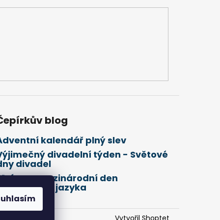
Čepírkův blog
Adventní kalendář plný slev
Výjimečný divadelní týden - Světové
dny divadel
21. února Mezinárodní den
mateřského jazyka
ouhlasím
Vytvořil Shoptet