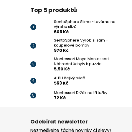
Top 5 produktů
SentoSphere Slime - továrna na
výrobu slizů
606 Kč
SentoSphere Vyrob si sám -
koupelové bomby
970 Kč
Montessori Moyo Montessori
Náhradní úchyty k puzzle
5,90 Kč
ALBI Hřejivý tuleň
563 Kč
Montessori Držák na tři tužky
72 Kč
Z
á
Odebírat newsletter
p
Nezmeškejte žádné novinky či slevy!