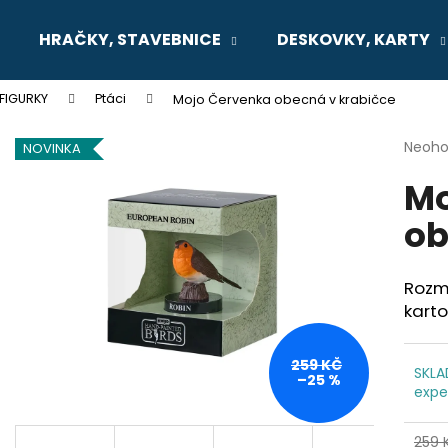
HRAČKY, STAVEBNICE
DESKOVKY, KARTY
 FIGURKY
Ptáci
Mojo Červenka obecná v krabičce
Co potřebujete najít?
Průmě
Neoh
NOVINKA
hodno
Mo
produ
HLEDAT
je
ob
0,0
z
5
Doporučujeme
hvězdi
Rozmě
karto
259 KČ
SKLA
–25 %
expe
SENTOSPHERE VYROB SI SÁM -
MONTESSORI M
259 