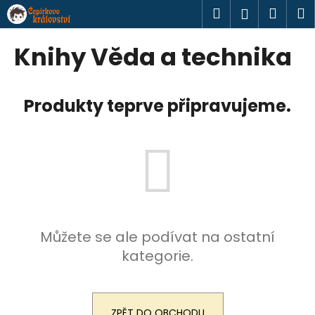
K
Přejít
Hledat
Náku
M
Přihlášen
na
o
obsah
Zpět
Zpět
košík
š
Knihy Věda a technika
í
C
k
o
Produkty teprve připravujeme.
p
o
t
ř
e
b
u
Můžete se ale podívat na ostatní
j
kategorie.
e
t
e
n
ZPĚT DO OBCHODU