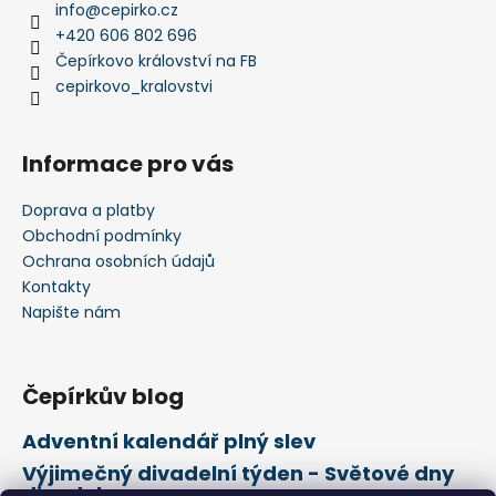
č
info
@
cepirko.cz
u
+420 606 802 696
j
Čepírkovo království na FB
e
cepirkovo_kralovstvi
m
e
Informace pro vás
ALBI
HŘEJIVÝ
Doprava a platby
TULEŇ
Obchodní podmínky
563
Ochrana osobních údajů
Kč
Kontakty
Napište nám
Čepírkův blog
Adventní kalendář plný slev
Výjimečný divadelní týden - Světové dny
divadel