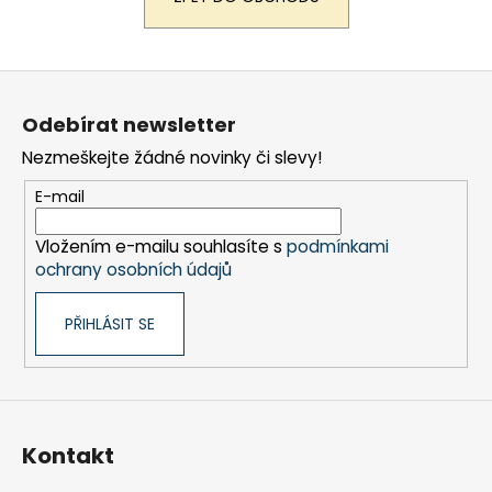
a
j
Z
í
á
t
Odebírat newsletter
p
?
Nezmeškejte žádné novinky či slevy!
a
t
E-mail
í
Vložením e-mailu souhlasíte s
podmínkami
HLEDAT
ochrany osobních údajů
PŘIHLÁSIT SE
D
o
p
o
r
Kontakt
u