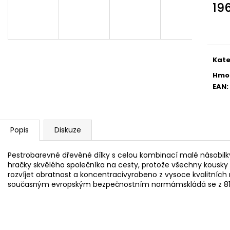
KOUPELOVÉ BOMBY
NÁHRADNÍ ÚCHYT
19
970 Kč
5,90 Kč
Měr
cena
Kate
Hmo
EAN
:
Popis
Diskuze
Pestrobarevné dřevěné dílky s celou kombinací malé násobilky
hračky skvělého společníka na cesty, protože všechny kousky l
rozvíjet obratnost a koncentracivyrobeno z vysoce kvalitníc
současným evropským bezpečnostním normámskládá se z 81 