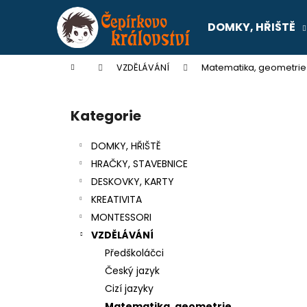
K
Přejít
na
o
DOMKY, HŘIŠTĚ
obsah
Zpět
Zpět
š
do
do
í
Domů
VZDĚLÁVÁNÍ
Matematika, geometrie
k
obchodu
obchodu
P
o
Kategorie
Přeskočit
s
kategorie
t
DOMKY, HŘIŠTĚ
r
HRAČKY, STAVEBNICE
a
DESKOVKY, KARTY
n
KREATIVITA
n
MONTESSORI
í
VZDĚLÁVÁNÍ
p
Předškoláčci
a
Český jazyk
n
Cizí jazyky
SENTOSPHERE SLIME - TOVÁRNA NA
e
Matematika, geometrie