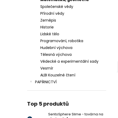
VÝROBU SLIZŮ
l
Společenské vědy
606 Kč
Přírodní vědy
Zeměpis
Historie
Lidské tělo
Programování, robotika
Hudební výchova
Tělesná výchova
Vědecké a experimentální sady
Vesmír
ALBI Kouzelné čtení
PAPÍRNICTVÍ
Top 5 produktů
SentoSphere Slime - továrna na