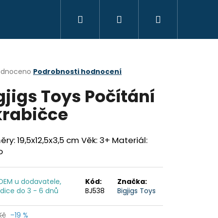
Hledat
Přihlášení
Nákupní
KREATIVITA
MONTESSORI
VZDĚLÁVÁ
košík
rné
odnoceno
Podrobnosti hodnocení
cení
gjigs Toys Počítání
ktu
krabičce
ček.
ry: 19,5x12,5x3,5 cm Věk: 3+ Materiál:
o
DEM u dodavatele,
Kód:
Značka:
dice do 3 - 6 dnů
BJ538
Bigjigs Toys
OYO MONTESSORI
Kč
–19 %