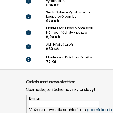
výrobu slizů
606 Kč
SentoSphere Vyrob si sám -
koupelové bomby
970 Kč
Montessori Moyo Montessori
Náhradní úchyty k puzzle
5,90 Kč
ALBI Hřejivý tuleň
563 Kč
Montessori Držák na tři tužky
72 Kč
Z
á
Odebírat newsletter
p
Nezmeškejte žádné novinky či slevy!
a
t
E-mail
í
Vložením e-mailu souhlasíte s
podmínkami o