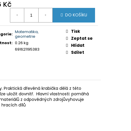
Y K PUZZLE
6 Kč
ná
DO KOŠÍKU
:
Tisk
Matematika,
gorie
:
geometrie
Zeptat se
tnost
:
0.26 kg
Hlídat
691621195383
Sdílet
. Praktická dřevěná krabička dělá z této
ze uložit dovnitř. Hlavní vlastnosti: pomáhá
h materiálů z odpovědných zdrojůvyhovuje
hracích dílů