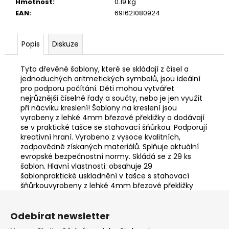
č
Hmotnost
:
0.19 kg
u
EAN
:
691621080924
j
e
Popis
Diskuze
m
e
Tyto dřevěné šablony, které se skládají z čísel a
jednoduchých aritmetických symbolů, jsou ideální
SENTOSPHERE
pro podporu počítání. Děti mohou vytvářet
SLIME
nejrůznější číselné řady a součty, nebo je jen využít
-
při nácviku kreslení! Šablony na kreslení jsou
TOVÁRNA
vyrobeny z lehké 4mm březové překližky a dodávají
NA
se v praktické tašce se stahovací šňůrkou. Podporují
VÝROBU
kreativní hraní. Vyrobeno z vysoce kvalitních,
SLIZŮ
zodpovědně získaných materiálů. Splňuje aktuální
606
evropské bezpečnostní normy. Skládá se z 29 ks
Kč
šablon. Hlavní vlastnosti: obsahuje 29
šablonpraktické uskladnění v tašce s stahovací
šňůrkouvyrobeny z lehké 4mm březové překližky
Z
á
Odebírat newsletter
p