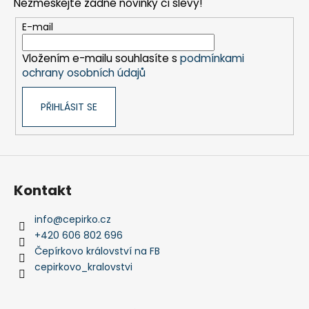
Nezmeškejte žádné novinky či slevy!
a
t
E-mail
í
Vložením e-mailu souhlasíte s
podmínkami
ochrany osobních údajů
PŘIHLÁSIT SE
Kontakt
info
@
cepirko.cz
+420 606 802 696
Čepírkovo království na FB
cepirkovo_kralovstvi