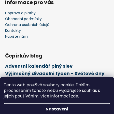
Informace pro vás
Doprava a platby
Obchodní podmínky
Ochrana osobních údajů
Kontakty
Napište nám
Čepírkův blog
Adventní kalendář plný slev
Výjimečný divadelní týden - Světové dny
divadel
Tento web používá soubory cookie. Dalším
21. února Mezinárodní den mateřského
jazyka
procházením tohoto webu vyjadřujete souhlas s
jejich používáním. Více informací
zde
.
Vytvořil Shoptet
Nastavení
Copyright 2026
Čepírkovo království
. Všechna práva