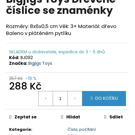
je
a
číslice se znaménky
0,0
z
j
5
í
hvězdiček.
Rozměry: 8x6x0,5 cm Věk: 3+ Materiál: dřevo
t
Baleno v plátěném pytlíku
?
SKLADEM u dodavatele, expedice do 3 - 6 dnů
Kód:
BJ092
Značka:
Bigjigs Toys
HLEDAT
357 Kč
–19 %
288 Kč
Měrná
D
DO KOŠÍKU
cena:
o
p
o
Zeptat se
Hlídat
Sdílet
r
u
Kategorie
:
Čísla, počítání