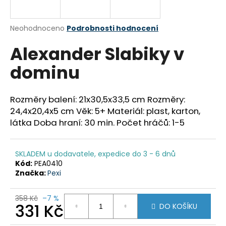
a
j
Průměrné
Neohodnoceno
Podrobnosti hodnocení
í
hodnocení
Alexander Slabiky v
produktu
t
je
?
dominu
0,0
z
5
hvězdiček.
Rozměry balení: 21x30,5x33,5 cm Rozměry:
24,4x20,4x5 cm Věk: 5+ Materiál: plast, karton,
HLEDAT
látka Doba hraní: 30 min. Počet hráčů: 1-5
SKLADEM u dodavatele, expedice do 3 - 6 dnů
D
Kód:
PEA0410
o
Značka:
Pexi
p
o
358 Kč
–7 %
r
331 Kč
DO KOŠÍKU
u
Měrná