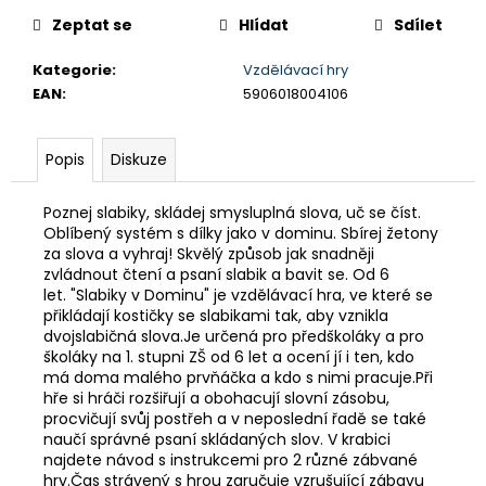
č
cena:
u
Zeptat se
Hlídat
Sdílet
j
Kategorie
:
Vzdělávací hry
e
EAN
:
5906018004106
m
e
Popis
Diskuze
ALBI
HŘEJIVÝ
Poznej slabiky, skládej smysluplná slova, uč se číst.
TULEŇ
Oblíbený systém s dílky jako v dominu. Sbírej žetony
563
za slova a vyhraj! Skvělý způsob jak snadněji
Kč
zvládnout čtení a psaní slabik a bavit se. Od 6
let. "Slabiky v Dominu" je vzdělávací hra, ve které se
přikládají kostičky se slabikami tak, aby vznikla
dvojslabičná slova.Je určená pro předškoláky a pro
školáky na 1. stupni ZŠ od 6 let a ocení jí i ten, kdo
má doma malého prvňáčka a kdo s nimi pracuje.Při
hře si hráči rozšiřují a obohacují slovní zásobu,
procvičují svůj postřeh a v neposlední řadě se také
naučí správné psaní skládaných slov. V krabici
najdete návod s instrukcemi pro 2 různé zábvané
hry.Čas strávený s hrou zaručuje vzrušující zábavu