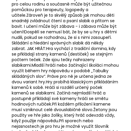
pro celou rodinu a současně může být užitečnou
pomůckou pro terapeuty, logopedy a
učitele.Zároveň je to skvělý způsob jak mohou děti
snadněji zvládnout čtení a psaní slabik a přitom se
bavit. I učení může být zábava - i zábava může být
učení!Dospělí se nemusí bát, že by se u hry s dětmi
nudili, pokud se rozhodnou, že si s nimi zasoupeří.
Skládání a hledání správných slabik dá někdy
zabrat. JAK HRÁT:Hra vychází z tradiční domina, kdy
se přkládají strany kamenů (destiček) se stejným
počtem teček. Zde sjou tečky nahrazeny
slabikami.Mladší hráči nebo žačínající školáci mohou
využít během hry nápovědu v podobě „Tabulky
skládáných slov“. Práve pro ně je určena jedna ze
dvou variant hry.Hry probíhá klasickýcm přikládáním
kamenů k sobě. Hráči si rozdělí určený poček
kamenů se slabikami. Začíná nejmladší hráč a
postupně příkládají své kameny hráči se smětu
hodinových ručiček.Při každém přiložení kamene
musí vzniknout celé dvouslabičné slovo.Žetony jsou
použity ve hře jako žolíky, který hráč odevzdá vždy,
když použije nápovědu.Při sporech nebo
nejasnostech je pro hru je možné využít Slovník