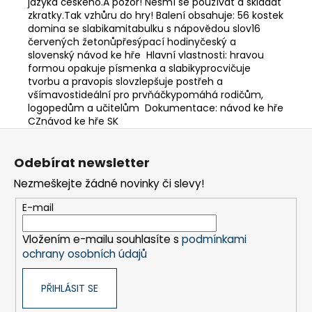
jazyka českého.A pozor! Nesmí se používat a skládat
zkratky.Tak vzhůru do hry! Balení obsahuje: 56 kostek
domina se slabikamitabulku s nápovědou slov16
červených žetonůpřesýpací hodinyčeský a
slovenský návod ke hře Hlavní vlastnosti: hravou
formou opakuje písmenka a slabikyprocvičuje
tvorbu a pravopis slovzlepšuje postřeh a
všímavostideální pro prvňáčkypomáhá rodičům,
logopedům a učitelům Dokumentace: návod ke hře
CZnávod ke hře SK
Z
á
Odebírat newsletter
p
Nezmeškejte žádné novinky či slevy!
a
t
E-mail
í
Vložením e-mailu souhlasíte s
podmínkami
ochrany osobních údajů
PŘIHLÁSIT SE